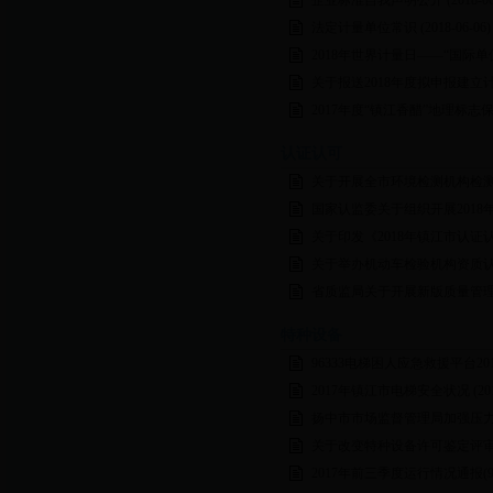
企业标准自我声明公开
(2018-06
法定计量单位常识
(2018-06-06)
2018年世界计量日——“国际单
关于报送2018年度拟申报建立
2017年度“镇江香醋”地理标
认证认可
关于开展全市环境检测机构检
国家认监委关于组织开展201
关于印发《2018年镇江市认
关于举办机动车检验机构资质认定评
省质监局关于开展新版质量管
特种设备
96333电梯困人应急救援平台2
2017年镇江市电梯安全状况
(20
扬中市市场监督管理局加强压
关于改变特种设备许可鉴定评
2017年前三季度运行情况通报(